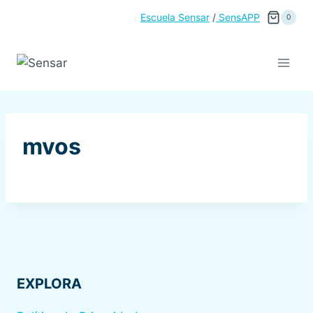
Saltar
Escuela Sensar
/
SensAPP
0
al
contenido
mvos
EXPLORA