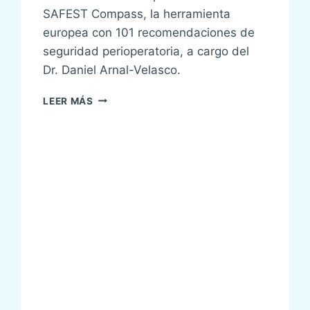
SAFEST Compass, la herramienta
europea con 101 recomendaciones de
seguridad perioperatoria, a cargo del
Dr. Daniel Arnal-Velasco.
EL
LEER MÁS
COMPASS
VIAJA
AL
ÁGORA-
HOPE
EN
LISBOA