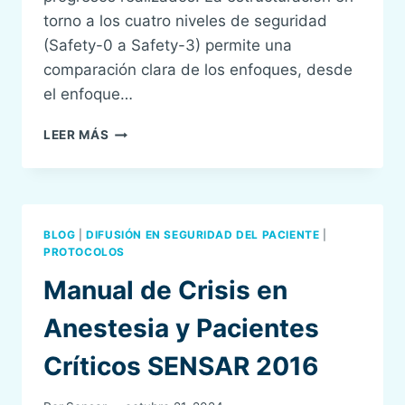
torno a los cuatro niveles de seguridad
(Safety-0 a Safety-3) permite una
comparación clara de los enfoques, desde
el enfoque…
DIFUSIÓN:
LEER MÁS
PERSPECTIVES
ON
ANESTHESIA
AND
PERIOPERATIVE
BLOG
|
DIFUSIÓN EN SEGURIDAD DEL PACIENTE
|
PATIENT
PROTOCOLOS
SAFETY:
Manual de Crisis en
PAST,
PRESENT,
Anestesia y Pacientes
AND
FUTURE
Críticos SENSAR 2016