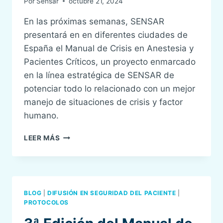
Por
Sensar
octubre 21, 2024
En las próximas semanas, SENSAR
presentará en en diferentes ciudades de
España el Manual de Crisis en Anestesia y
Pacientes Críticos, un proyecto enmarcado
en la línea estratégica de SENSAR de
potenciar todo lo relacionado con un mejor
manejo de situaciones de crisis y factor
humano.
MANUAL
LEER MÁS
DE
CRISIS
EN
ANESTESIA
Y
BLOG
|
DIFUSIÓN EN SEGURIDAD DEL PACIENTE
|
PACIENTES
PROTOCOLOS
CRÍTICOS
SENSAR