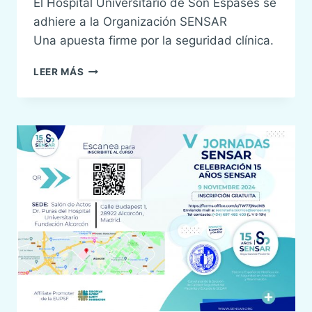
El Hospital Universitario de Son Espases se
adhiere a la Organización SENSAR
Una apuesta firme por la seguridad clínica.
EL
LEER MÁS
HOSPITAL
UNIVERSITARIO
DE
SON
ESPASES
SE
ADHIERE
A
LA
ORGANIZACIÓN
SENSAR