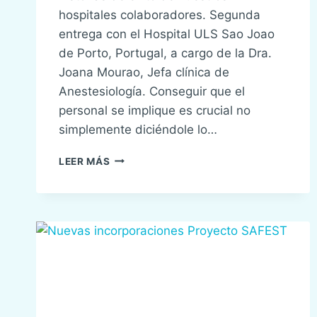
hospitales colaboradores. Segunda
entrega con el Hospital ULS Sao Joao
de Porto, Portugal, a cargo de la Dra.
Joana Mourao, Jefa clínica de
Anestesiología. Conseguir que el
personal se implique es crucial no
simplemente diciéndole lo…
SPOTLIGHT
LEER MÁS
DE
INNOVACIÓN
EN
SEGURIDAD
DEL
PACIENTE
SAFEST:
CONECTANDO
LA
ATENCIÓN