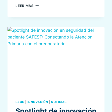
LO
LEER MÁS
MEJOR
DE
LAS
I
JORNADAS
SOBRE
SEGURIDAD
DEL
PACIENTE
BLOG
|
INNOVACIÓN
|
NOTICIAS
Spotlight de innovación