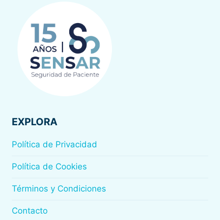
INCIDENTES
EN
UK.
INFORME
DEL
HEALTH
SERVICE
SAFETY
INVESTIGATION
BODY
(HSSIB)
EXPLORA
Política de Privacidad
Política de Cookies
Términos y Condiciones
Contacto