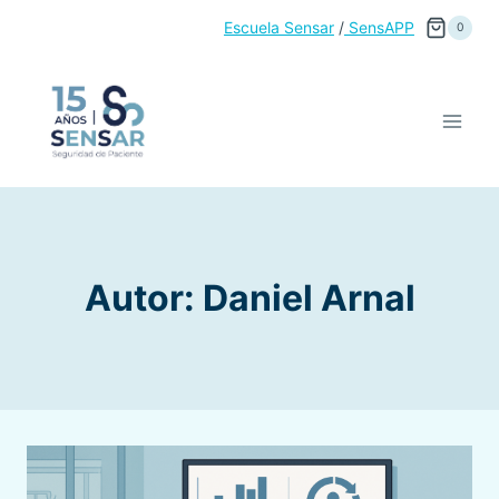
Saltar
Escuela Sensar
/
SensAPP
0
al
contenido
Autor: Daniel Arnal