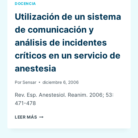
SEGURIDAD
DOCENCIA
DEL
Utilización de un sistema
PACIENTE
EN
de comunicación y
ANESTESIA
análisis de incidentes
críticos en un servicio de
anestesia
Por
Sensar
diciembre 6, 2006
Rev. Esp. Anestesiol. Reanim. 2006; 53:
471-478
UTILIZACIÓN
LEER MÁS
DE
UN
SISTEMA