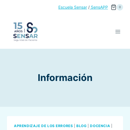
Saltar
Escuela Sensar
/
SensAPP
0
al
contenido
Información
APRENDIZAJE DE LOS ERRORES
|
BLOG
|
DOCENCIA
|