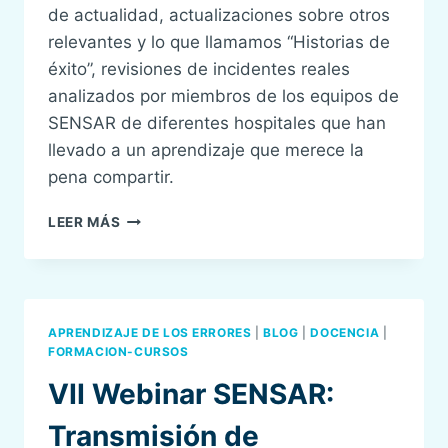
de actualidad, actualizaciones sobre otros
relevantes y lo que llamamos “Historias de
éxito”, revisiones de incidentes reales
analizados por miembros de los equipos de
SENSAR de diferentes hospitales que han
llevado a un aprendizaje que merece la
pena compartir.
LANZAMOS
LEER MÁS
EL
CURSO
DE
ACTUALIZACIONES
EN
APRENDIZAJE DE LOS ERRORES
|
BLOG
|
DOCENCIA
|
SEGURIDAD
FORMACION-CURSOS
DEL
VII Webinar SENSAR:
PACIENTE
2021
Transmisión de