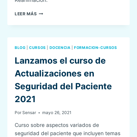
EL
LEER MÁS
HOSPITAL
UNIVERSITARIO
DE
JEREZ
DE
BLOG
|
CURSOS
|
DOCENCIA
|
FORMACION-CURSOS
LA
FRONTERA
Lanzamos el curso de
SE
ADHIERE
Actualizaciones en
A
LA
Seguridad del Paciente
ORGANIZACIÓN
SENSAR
2021
Por
Sensar
mayo 26, 2021
Curso sobre aspectos variados de
seguridad del paciente que incluyen temas