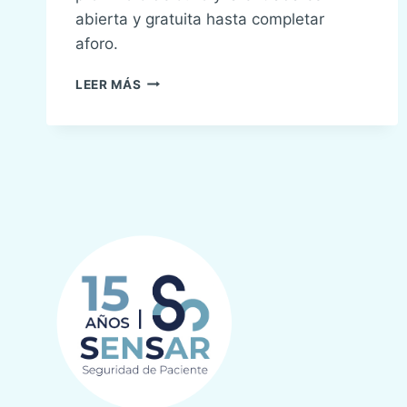
abierta y gratuita hasta completar
aforo.
SEGURIDAD
LEER MÁS
DEL
PACIENTE:
CUÁNTO
NOS
CUESTA.
SENSAR
EN
EL
INSTITUTO
DE
EMPRESA