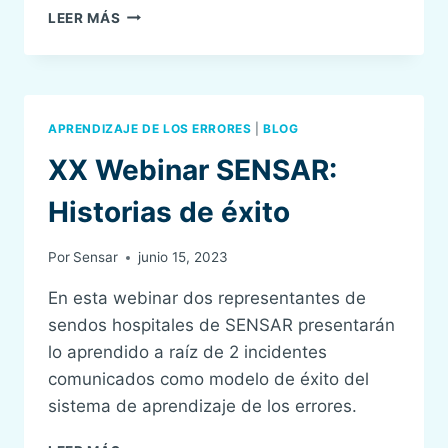
IV
LEER MÁS
JORNADAS
DE
SEGURIDAD
DEL
PACIENTE
APRENDIZAJE DE LOS ERRORES
|
BLOG
SENSAR
2023
XX Webinar SENSAR:
Historias de éxito
Por
Sensar
junio 15, 2023
En esta webinar dos representantes de
sendos hospitales de SENSAR presentarán
lo aprendido a raíz de 2 incidentes
comunicados como modelo de éxito del
sistema de aprendizaje de los errores.
XX