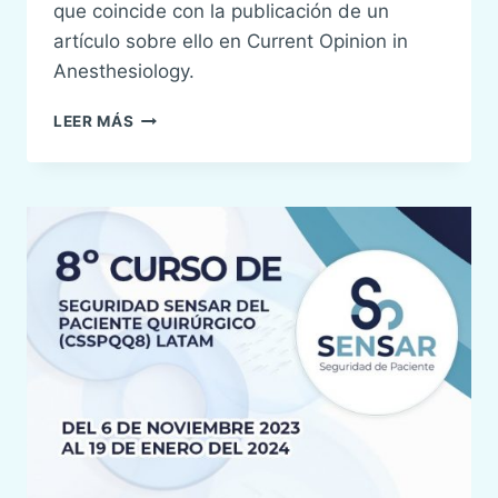
que coincide con la publicación de un
artículo sobre ello en Current Opinion in
Anesthesiology.
LOW
LEER MÁS
VALUE
CARE,
PRÁCTICAS
DE
ESCASO
VALOR,
O
CÓMO
“NO
HACER”
PARA
MEJORAR
LA
SEGURIDAD
DEL
PACIENTE