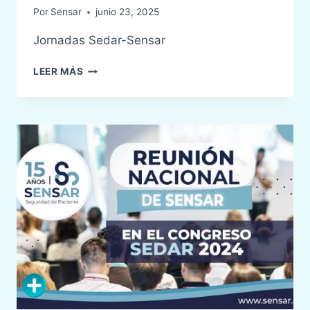
Por
Sensar
junio 23, 2025
Jornadas Sedar-Sensar
I
LEER MÁS
JORNADAS
SEDAR-
SENSAR
DE
SEGURIDAD
DEL
PACIENTE,
CALIDAD
Y
ÉTICA