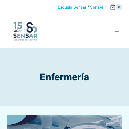
Saltar
Escuela Sensar
/
SensAPP
0
al
contenido
Enfermería