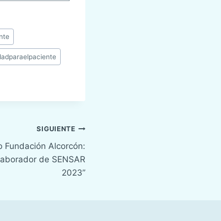
nte
dadparaelpaciente
SIGUIENTE
io Fundación Alcorcón:
olaborador de SENSAR
2023”