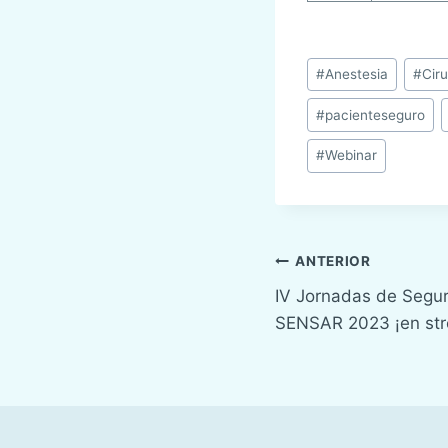
Etiquetas
#
Anestesia
#
Ciru
de
#
pacienteseguro
la
entrada:
#
Webinar
Navegación
ANTERIOR
IV Jornadas de Segur
de
SENSAR 2023 ¡en str
entradas