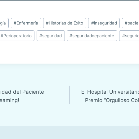
gía
#
Enfermería
#
Historias de Éxito
#
inseguridad
#
pacie
#
Perioperatorio
#
seguridad
#
seguridaddepaciente
#
seguri
idad del Paciente
El Hospital Universitar
eaming!
Premio “Orgulloso C