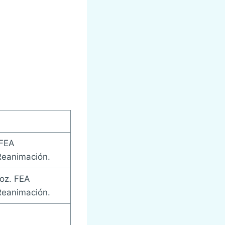
 FEA
Reanimación.
oz. FEA
Reanimación.