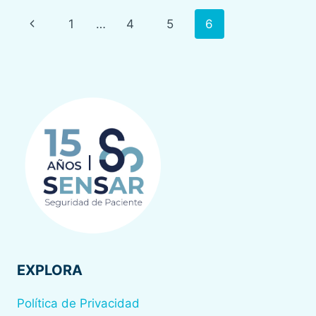
DE
Navegación
Página
1
…
4
5
6
SENSAR
de
anterior
página
EXPLORA
Política de Privacidad