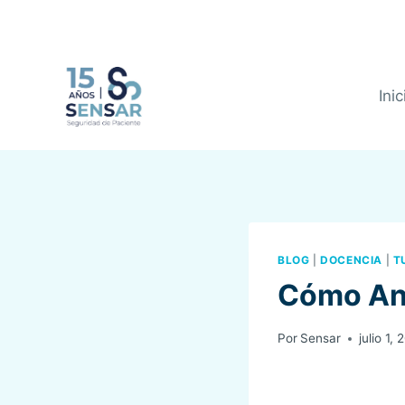
Saltar
al
contenido
Inic
BLOG
|
DOCENCIA
|
T
Cómo Ana
Por
Sensar
julio 1, 