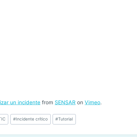
izar un incidente
from
SENSAR
on
Vimeo
.
TIC
#
Incidente crítico
#
Tutorial