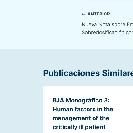
entrada:
Navegación
ANTERIOR
Nueva Nota sobre Er
de
Sobredosificación con
entradas
Publicaciones Similar
BJA Monográfico 3:
Human factors in the
management of the
critically ill patient