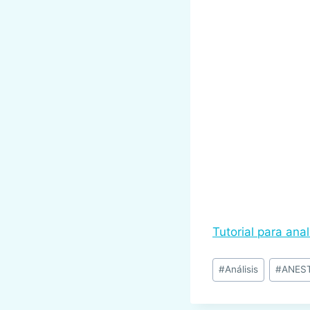
Tutorial para anal
Etiquetas
#
Análisis
#
ANES
de
la