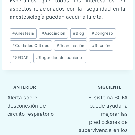
Esperamos que todos los interesados en
aspectos relacionados con la seguridad en la
anestesiología puedan acudir a la cita.
Etiquetas
#
Anestesia
#
Asociación
#
Blog
#
Congreso
de
#
Cuidados Críticos
#
Reanimación
#
Reunión
la
entrada:
#
SEDAR
#
Seguridad del paciente
Navegación
ANTERIOR
SIGUIENTE
Alerta sobre
El sistema SOFA
de
desconexión de
puede ayudar a
entradas
circuito respiratorio
mejorar las
predicciones de
supervivencia en los