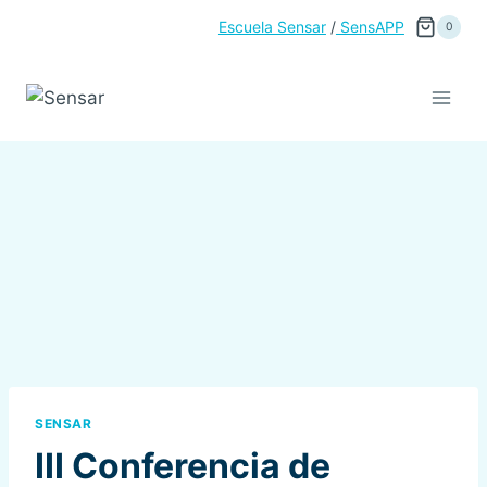
Saltar
Escuela Sensar
/
SensAPP
0
al
contenido
SENSAR
III Conferencia de