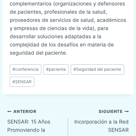
complementarios (organizaciones y defensores
de pacientes, profesionales de la salud,
proveedores de servicios de salud, académicos
y empresas de ciencias de la vida), para
desarrollar soluciones adaptadas a la
complejidad de los desafíos en materia de
seguridad del paciente.
Etiquetas
#
conferencia
#
paciente
#
Seguridad del paciente
de
#
SENSAR
la
entrada:
Navegación
ANTERIOR
SIGUIENTE
SENSAR: 15 Años
Incorporación a la Red
de
Promoviendo la
SENSAR