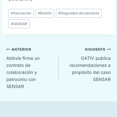
Etiquetas
#
Asociación
#
Boletín
#
Seguridad del paciente
de
#
SENSAR
la
entrada:
Navegación
ANTERIOR
SIGUIENTE
Abbvie firma un
GATIV publica
de
contrato de
recomendaciones a
entradas
colaboración y
propósito del caso
patrocinio con
SENSAR
SENSAR