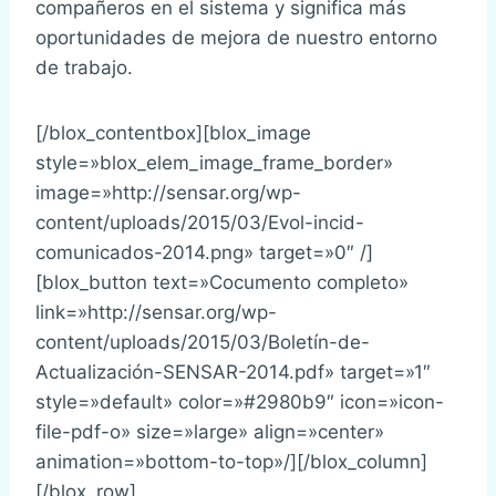
compañeros en el sistema y significa más
oportunidades de mejora de nuestro entorno
de trabajo.
[/blox_contentbox][blox_image
style=»blox_elem_image_frame_border»
image=»http://sensar.org/wp-
content/uploads/2015/03/Evol-incid-
comunicados-2014.png» target=»0″ /]
[blox_button text=»Cocumento completo»
link=»http://sensar.org/wp-
content/uploads/2015/03/Boletín-de-
Actualización-SENSAR-2014.pdf» target=»1″
style=»default» color=»#2980b9″ icon=»icon-
file-pdf-o» size=»large» align=»center»
animation=»bottom-to-top»/][/blox_column]
[/blox_row]