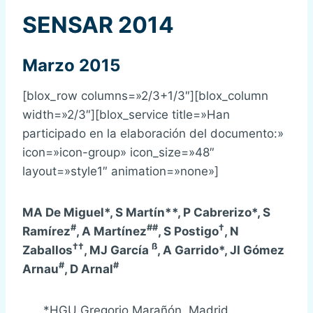
SENSAR 2014
Marzo 2015
[blox_row columns=»2/3+1/3″][blox_column
width=»2/3″][blox_service title=»Han
participado en la elaboración del documento:»
icon=»icon-group» icon_size=»48″
layout=»style1″ animation=»none»]
MA De Miguel*, S Martín**, P Cabrerizo*, S
#
##
†
Ramírez
, A Martínez
, S Postigo
, N
††
ß
Zaballos
, MJ García
, A Garrido*, JI Gómez
#
#
Arnau
, D Arnal
*HGU Gregorio Marañón, Madrid