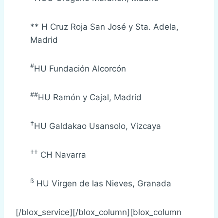
** H Cruz Roja San José y Sta. Adela,
Madrid
#
HU Fundación Alcorcón
##
HU Ramón y Cajal, Madrid
†
HU Galdakao Usansolo, Vizcaya
††
CH Navarra
ß
HU Virgen de las Nieves, Granada
[/blox_service][/blox_column][blox_column