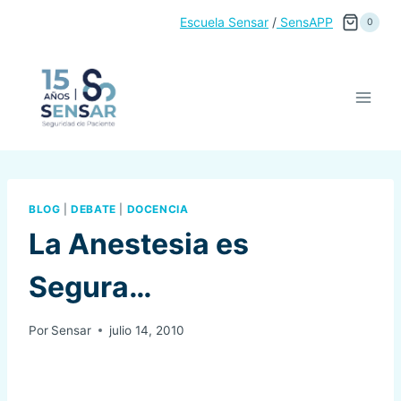
Saltar
Escuela Sensar
/
SensAPP
0
al
contenido
BLOG
|
DEBATE
|
DOCENCIA
La Anestesia es
Segura…
Por
Sensar
julio 14, 2010