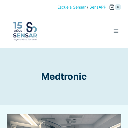
Saltar
Escuela Sensar
/
SensAPP
0
al
contenido
Medtronic