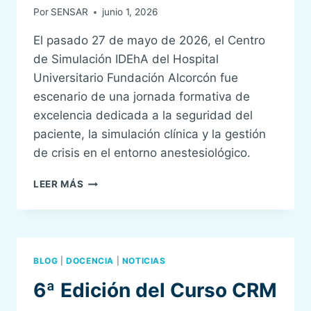
Por
SENSAR
junio 1, 2026
El pasado 27 de mayo de 2026, el Centro
de Simulación IDEhA del Hospital
Universitario Fundación Alcorcón fue
escenario de una jornada formativa de
excelencia dedicada a la seguridad del
paciente, la simulación clínica y la gestión
de crisis en el entorno anestesiológico.
CURSO
LEER MÁS
SENSAR
CRM
HELSINKI
ED.
14
BLOG
|
DOCENCIA
|
NOTICIAS
EN
COLABORACIÓN
6ª Edición del Curso CRM
CON