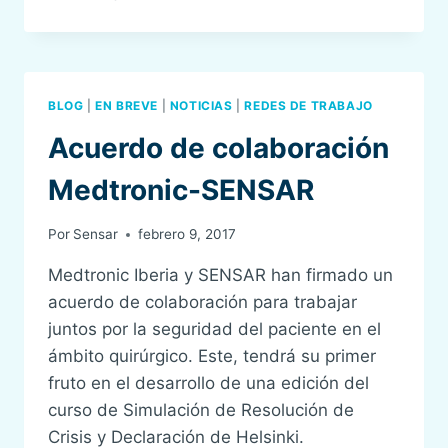
EDICIÓN
DEL
CURSO
CRM
HELSINKI
BLOG
|
EN BREVE
|
NOTICIAS
|
REDES DE TRABAJO
EN
SENSAR
Acuerdo de colaboración
CON
LA
Medtronic-SENSAR
COLABORACIÓN
DE
Por
Sensar
febrero 9, 2017
MEDTRONIC
Medtronic Iberia y SENSAR han firmado un
acuerdo de colaboración para trabajar
juntos por la seguridad del paciente en el
ámbito quirúrgico. Este, tendrá su primer
fruto en el desarrollo de una edición del
curso de Simulación de Resolución de
Crisis y Declaración de Helsinki.