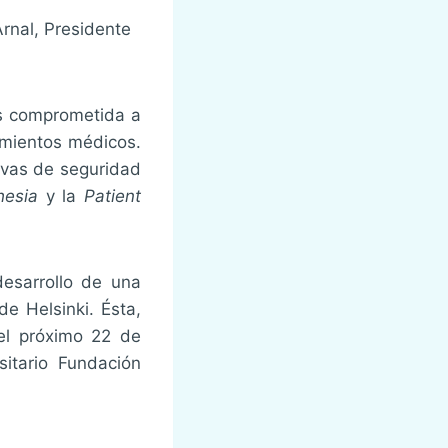
Arnal, Presidente
as comprometida a
imientos médicos.
ivas de seguridad
hesia
y la
Patient
esarrollo de una
e Helsinki. Ésta,
 el próximo 22 de
itario Fundación