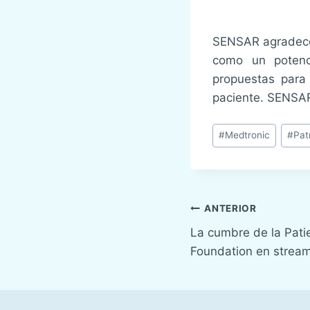
SENSAR agradece 
como un potenci
propuestas para 
paciente. SENSAR
Etiquetas
#
Medtronic
#
Pat
de
la
entrada:
Navegación
ANTERIOR
La cumbre de la Pat
de
Foundation en strea
entradas