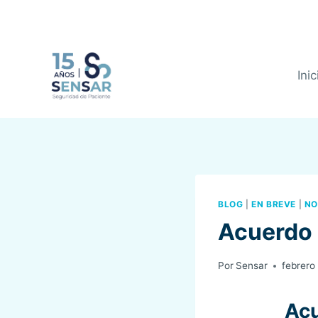
Saltar
al
contenido
Inic
BLOG
|
EN BREVE
|
NO
Acuerdo 
Por
Sensar
febrero
Acu