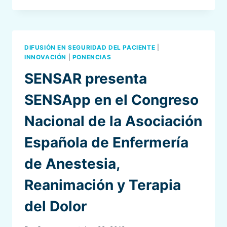
DE
SEGURIDAD
DEL
PACIENTE
DIFUSIÓN EN SEGURIDAD DEL PACIENTE
|
X
INNOVACIÓN
|
PONENCIAS
ANIVERSARIO
SENSAR presenta
SENSAR.
29
SENSApp en el Congreso
Y
30
Nacional de la Asociación
DE
NOVIEMBRE
Española de Enfermería
DE
2019
de Anestesia,
Reanimación y Terapia
del Dolor