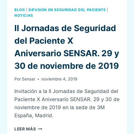
LA
PRIMERA
BLOG
|
DIFUSIÓN EN SEGURIDAD DEL PACIENTE
|
JORNADA
NOTICIAS
DE
II Jornadas de Seguridad
CAMPUS
SEDAR
del Paciente X
Aniversario SENSAR. 29 y
30 de noviembre de 2019
Por
Sensar
noviembre 4, 2019
Invitación a la II Jornadas de Seguridad del
Paciente X Aniversario SENSAR. 29 y 30 de
noviembre de 2019 en la sede de 3M
España, Madrid.
II
LEER MÁS
JORNADAS