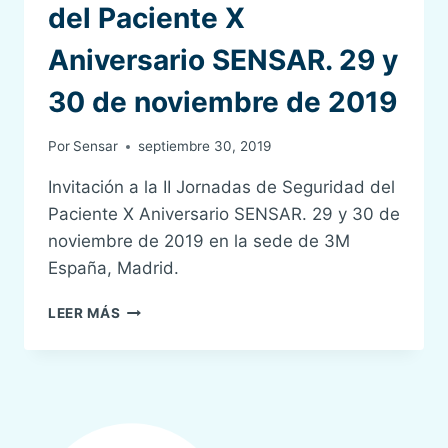
del Paciente X
ESPAÑOLA
DE
Aniversario SENSAR. 29 y
ENFERMERÍA
DE
30 de noviembre de 2019
ANESTESIA,
REANIMACIÓN
Y
Por
Sensar
septiembre 30, 2019
TERAPIA
DEL
Invitación a la II Jornadas de Seguridad del
DOLOR
Paciente X Aniversario SENSAR. 29 y 30 de
noviembre de 2019 en la sede de 3M
España, Madrid.
II
LEER MÁS
JORNADAS
DE
SEGURIDAD
DEL
PACIENTE
X