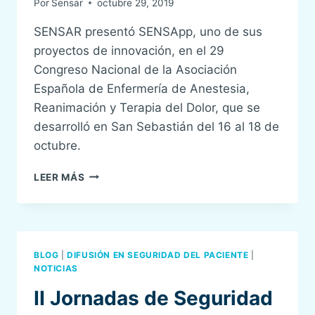
Por
Sensar
octubre 29, 2019
SENSAR presentó SENSApp, uno de sus
proyectos de innovación, en el 29
Congreso Nacional de la Asociación
Española de Enfermería de Anestesia,
Reanimación y Terapia del Dolor, que se
desarrolló en San Sebastián del 16 al 18 de
octubre.
SENSAR
LEER MÁS
PRESENTA
SENSAPP
EN
EL
CONGRESO
BLOG
|
DIFUSIÓN EN SEGURIDAD DEL PACIENTE
|
NACIONAL
NOTICIAS
DE
II Jornadas de Seguridad
LA
ASOCIACIÓN