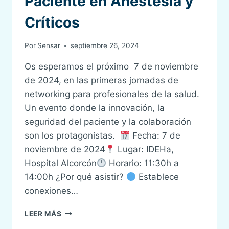
Paciente en Anestesia y
COMPROMISO
CON
Críticos
LA
SEGURIDAD
Por
Sensar
septiembre 26, 2024
DEL
PACIENTE!
Os esperamos el próximo 7 de noviembre
de 2024, en las primeras jornadas de
networking para profesionales de la salud.
Un evento donde la innovación, la
seguridad del paciente y la colaboración
son los protagonistas.
Fecha: 7 de
noviembre de 2024
Lugar: IDEHa,
Hospital Alcorcón
Horario: 11:30h a
14:00h ¿Por qué asistir?
Establece
conexiones…
JORNADA
LEER MÁS
DE