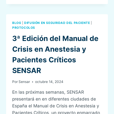
CRISIS
EN
ANESTESIA
Y
BLOG
|
DIFUSIÓN EN SEGURIDAD DEL PACIENTE
|
PACIENTES
PROTOCOLOS
CRÍTICOS
3ª Edición del Manual de
SENSAR
2016
Crisis en Anestesia y
Pacientes Críticos
SENSAR
Por
Sensar
octubre 14, 2024
En las próximas semanas, SENSAR
presentará en en diferentes ciudades de
España el Manual de Crisis en Anestesia y
Pacientes Críticos, un proyecto enmarcado