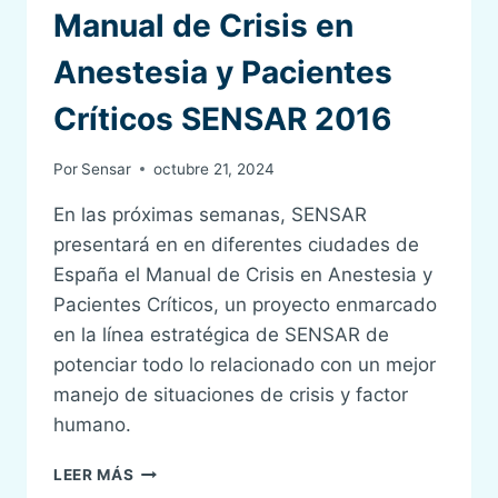
Manual de Crisis en
SEGURIDAD
DEL
Anestesia y Pacientes
PACIENTE
EN
Críticos SENSAR 2016
ANESTESIA
Y
CRÍTICOS
Por
Sensar
octubre 21, 2024
En las próximas semanas, SENSAR
presentará en en diferentes ciudades de
España el Manual de Crisis en Anestesia y
Pacientes Críticos, un proyecto enmarcado
en la línea estratégica de SENSAR de
potenciar todo lo relacionado con un mejor
manejo de situaciones de crisis y factor
humano.
MANUAL
LEER MÁS
DE