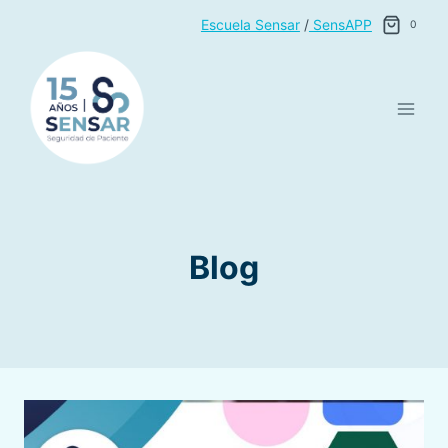
Saltar
Escuela Sensar
/
SensAPP
0
al
contenido
Blog