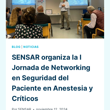
CONFERENCE
2024
(8
DE
NOVIEMBRE,
MADRID)
BLOG
|
NOTICIAS
SENSAR organiza la I
Jornada de Networking
en Seguridad del
Paciente en Anestesia y
Críticos
Por
SENSAR
noviembre 12, 2024