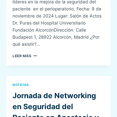
líderes en la mejora de la seguridad del
paciente en el perioperatorio. Fecha: 9 de
noviembre de 2024 Lugar: Salón de Actos
Dr. Puras del Hospital Universitario
Fundación AlcorcónDirección: Calle
Budapest 1, 28922 Alcorcón, Madrid ¿Por
qué asistir?…
¡ÚNETE
LEER MÁS
A
LAS
V
JORNADAS
SENSAR
NOTICIAS
Y
CELEBRA
Jornada de Networking
LOS
15
en Seguridad del
AÑOS
DE