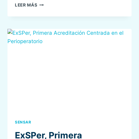
HERE
LEER MÁS
IS
A
VERY
INTERESTING
ARTICLE
ON
«COMPARATIVE
ASSESSMENT
OF
PATIENT
SAFETY
CULTURE
PERFORMANCE
IN
OECD
COUNTRIES»
SENSAR
ExSPer, Primera