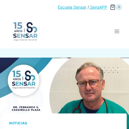
Saltar
Escuela Sensar
/
SensAPP
0
al
contenido
NOTICIAS