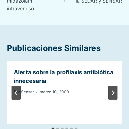
entradas
midazolam
la SEDAR y SENSAR
intravenoso
Publicaciones Similares
Alerta sobre la profilaxis antibiótica
innecesaria
Por
Sensar
marzo 10, 2009