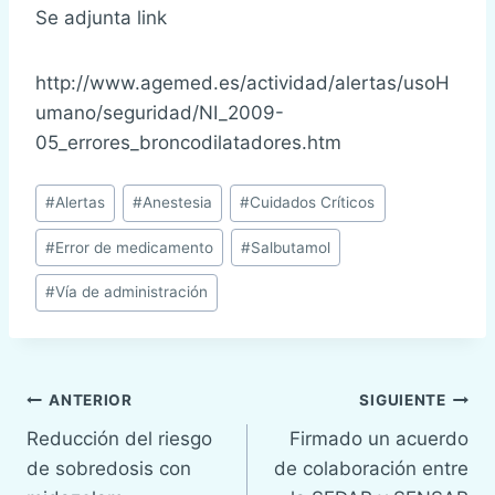
Se adjunta link
http://www.agemed.es/actividad/alertas/usoH
umano/seguridad/NI_2009-
05_errores_broncodilatadores.htm
Etiquetas
#
Alertas
#
Anestesia
#
Cuidados Críticos
de
#
Error de medicamento
#
Salbutamol
la
entrada:
#
Vía de administración
Navegación
ANTERIOR
SIGUIENTE
Reducción del riesgo
Firmado un acuerdo
de
de sobredosis con
de colaboración entre