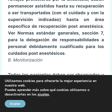
permanecer asistidos hasta su recuperación
o ser transportados (con el cuidado y con la
supervisión indicadas) hasta un área
específica de recuperación post anestésica.
Ver Normas estándar generales, sección 7,
para la delegación de responsabilidades a
personal debidamente cualificado para los
cuidados post anestésicos
.
B.
Monitorización
Todos los pacientes deben ser observados y
Utilizamos cookies para ofrecerte la mejor experiencia en
monitorizados de manera apropiada con
nuestra web.
respecto al estado de la función de su
Puedes aprender más sobre qué cookies utilizamos o
desactivarlas en los
ajustes
.
sistema nervioso, signos vitales y condición
médica, con énfasis en una adecuada
Aceptar
oxigenación, ventilación, circulación y