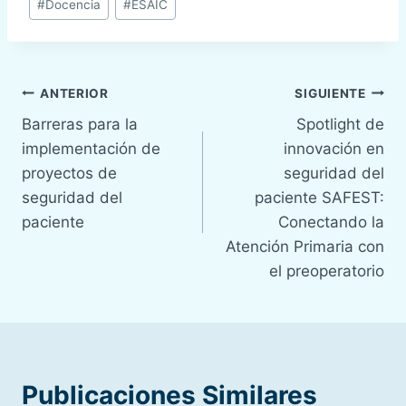
#
Docencia
#
ESAIC
de
la
entrada:
Navegación
ANTERIOR
SIGUIENTE
Barreras para la
Spotlight de
de
implementación de
innovación en
entradas
proyectos de
seguridad del
seguridad del
paciente SAFEST:
paciente
Conectando la
Atención Primaria con
el preoperatorio
Publicaciones Similares