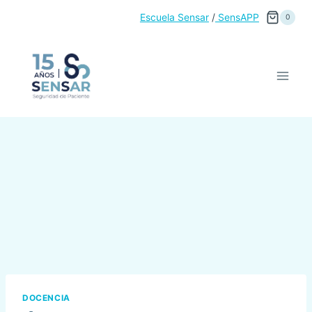
Saltar
Escuela Sensar
/
SensAPP
0
al
contenido
DOCENCIA