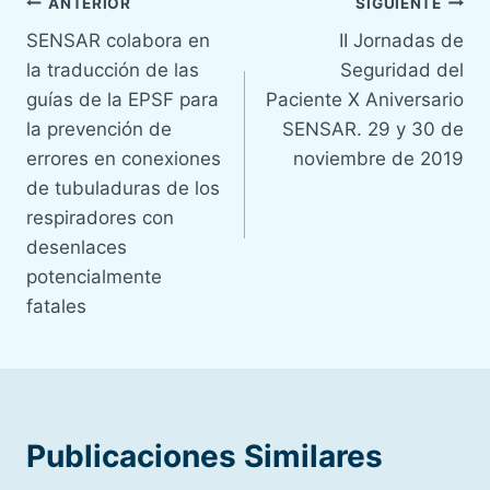
Navegación
ANTERIOR
SIGUIENTE
SENSAR colabora en
II Jornadas de
de
la traducción de las
Seguridad del
entradas
guías de la EPSF para
Paciente X Aniversario
la prevención de
SENSAR. 29 y 30 de
errores en conexiones
noviembre de 2019
de tubuladuras de los
respiradores con
desenlaces
potencialmente
fatales
Publicaciones Similares