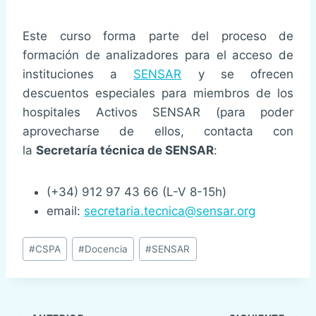
Este curso forma parte del proceso de
formación de analizadores para el acceso de
instituciones a
SENSAR
y se ofrecen
descuentos especiales para miembros de los
hospitales Activos SENSAR (para poder
aprovecharse de ellos, contacta con
la
Secretaría técnica de SENSAR
:
(+34) 912 97 43 66 (L-V 8-15h)
email:
secretaria.tecnica@sensar.org
Etiquetas
#
CSPA
#
Docencia
#
SENSAR
de
la
entrada: