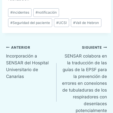
Etiquetas
#
incidentes
#
notificación
de
#
Seguridad del paciente
#
UCSI
#
Vall de Hebron
la
entrada:
Navegación
ANTERIOR
SIGUIENTE
Incorporación a
SENSAR colabora en
de
SENSAR del Hospital
la traducción de las
entradas
Universitario de
guías de la EPSF para
Canarias
la prevención de
errores en conexiones
de tubuladuras de los
respiradores con
desenlaces
potencialmente