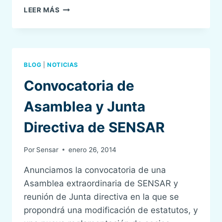
¿ERES
LEER MÁS
MIEMBRO
DE
UN
SERVICIO
INCLUIDO
BLOG
|
NOTICIAS
EN
SENSAR?
Convocatoria de
TÚ
PUEDES
Asamblea y Junta
SER
SOCIO
Directiva de SENSAR
DE
SENSAR
Por
Sensar
enero 26, 2014
Anunciamos la convocatoria de una
Asamblea extraordinaria de SENSAR y
reunión de Junta directiva en la que se
propondrá una modificación de estatutos, y