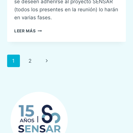
se deseen adherirse al proyecto SENSAR
(todos los presentes en la reunión) lo harán
en varias fases.
LOS
LEER MÁS
HOSPITALES
CATALANES
SE
INCORPORARÁN
Navegación
Siguiente
1
2
A
SENSAR
de
página
página