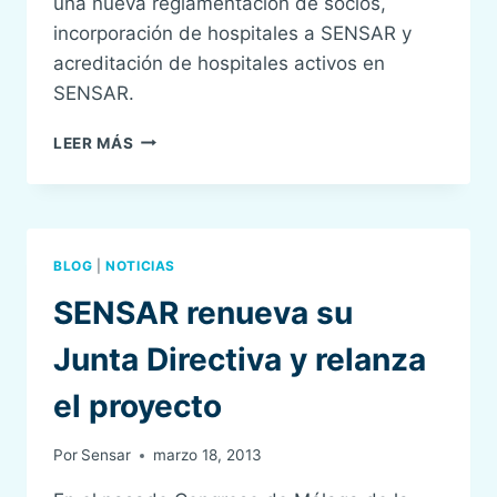
una nueva reglamentación de socios,
incorporación de hospitales a SENSAR y
acreditación de hospitales activos en
SENSAR.
CONVOCATORIA
LEER MÁS
DE
ASAMBLEA
Y
JUNTA
DIRECTIVA
BLOG
|
NOTICIAS
DE
SENSAR
SENSAR renueva su
Junta Directiva y relanza
el proyecto
Por
Sensar
marzo 18, 2013