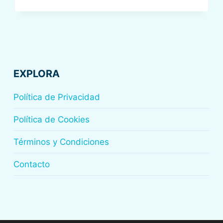
DE
SENSAR
EN
EL
HOSPITAL
UNIVERSITARIO
DONOSTIA,
EXPLORA
12
DE
Política de Privacidad
DICIEMBRE
2019
Política de Cookies
Términos y Condiciones
Contacto