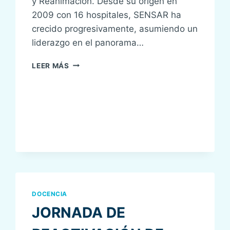
y Reanimación. Desde su origen en
2009 con 16 hospitales, SENSAR ha
crecido progresivamente, asumiendo un
liderazgo en el panorama…
EL
LEER MÁS
HOSPITAL
SANT
JOAN
DE
DÉU
BARCELONA
SE
ADHIERE
A
LA
ORGANIZACIÓN
SENSAR
DOCENCIA
JORNADA DE