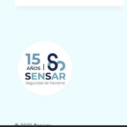
SENSAR
DEL
HOSPITAL
UNIVERSITARIO
SON
LLÀTZER
DE
PALMA
DE
MALLORCA
© 2026
Sensar