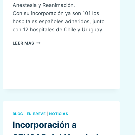
Anestesia y Reanimación.
Con su incorporación ya son 101 los
hospitales españoles adheridos, junto
con 12 hospitales de Chile y Uruguay.
EL
LEER MÁS
HOSPITAL
UNIVERSITARIO
DE
BELLVITGE
SE
ADHIERE
A
LA
ORGANIZACIÓN
SENSAR.
BLOG
|
EN BREVE
|
NOTICIAS
Incorporación a