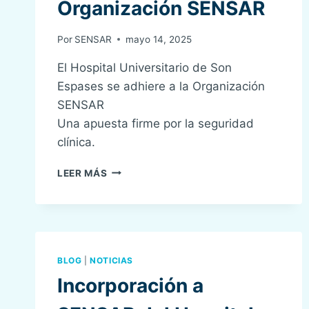
Organización SENSAR
Por
SENSAR
mayo 14, 2025
El Hospital Universitario de Son
Espases se adhiere a la Organización
SENSAR
Una apuesta firme por la seguridad
clínica.
EL
LEER MÁS
HOSPITAL
UNIVERSITARIO
DE
SON
ESPASES
SE
BLOG
|
NOTICIAS
ADHIERE
Incorporación a
A
LA