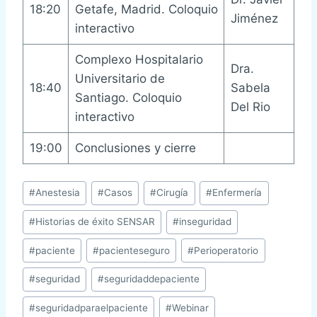
18:20
Getafe, Madrid. Coloquio
Jiménez
interactivo
Complexo Hospitalario
Dra.
Universitario de
18:40
Sabela
Santiago. Coloquio
Del Rio
interactivo
19:00
Conclusiones y cierre
Etiquetas
#
Anestesia
#
Casos
#
Cirugía
#
Enfermería
de
#
Historias de éxito SENSAR
#
inseguridad
la
entrada:
#
paciente
#
pacienteseguro
#
Perioperatorio
#
seguridad
#
seguridaddepaciente
#
seguridadparaelpaciente
#
Webinar