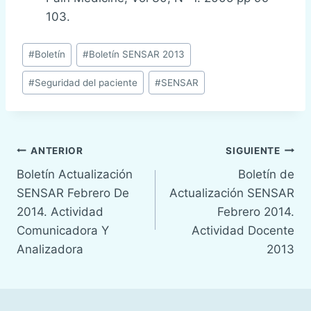
103.
Etiquetas
#
Boletín
#
Boletín SENSAR 2013
de
#
Seguridad del paciente
#
SENSAR
la
entrada:
Navegación
ANTERIOR
SIGUIENTE
Boletín Actualización
Boletín de
de
SENSAR Febrero De
Actualización SENSAR
entradas
2014. Actividad
Febrero 2014.
Comunicadora Y
Actividad Docente
Analizadora
2013