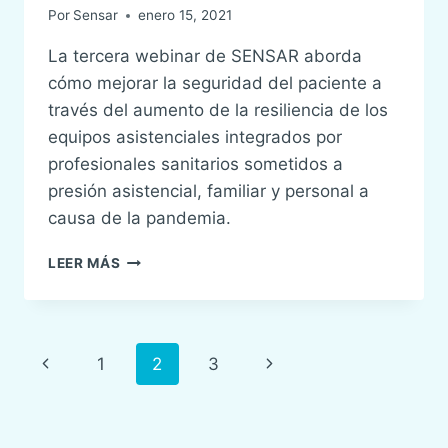
Por
Sensar
enero 15, 2021
La tercera webinar de SENSAR aborda
cómo mejorar la seguridad del paciente a
través del aumento de la resiliencia de los
equipos asistenciales integrados por
profesionales sanitarios sometidos a
presión asistencial, familiar y personal a
causa de la pandemia.
III
LEER MÁS
WEBINAR
SENSAR:
ENTRENAMIENTO
DE
Navegación
Página
Siguiente
1
2
3
EQUIPOS
RESILIENTES
de
anterior
página
página