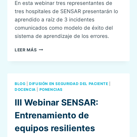
En esta webinar tres representantes de
ANESTESIOLOGÍA
tres hospitales de SENSAR presentarán lo
Y
aprendido a raíz de 3 incidentes
PACIENTES
CRÍTICOS
comunicados como modelo de éxito del
sistema de aprendizaje de los errores.
IV
LEER MÁS
WEBINAR
SENSAR:
HISTORIAS
DE
ÉXITO.
BLOG
|
DIFUSIÓN EN SEGURIDAD DEL PACIENTE
|
DOCENCIA
|
PONENCIAS
III Webinar SENSAR:
Entrenamiento de
equipos resilientes