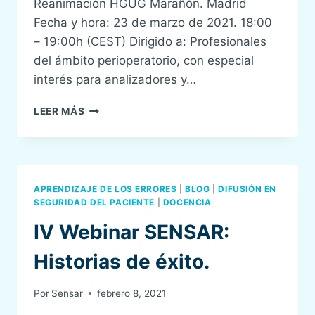
Reanimación HGUG Marañón. Madrid
Fecha y hora: 23 de marzo de 2021. 18:00
– 19:00h (CEST) Dirigido a: Profesionales
del ámbito perioperatorio, con especial
interés para analizadores y…
V
LEER MÁS
WEBINAR
SENSAR:
USO
DE
AYUDAS
APRENDIZAJE DE LOS ERRORES
|
BLOG
|
DIFUSIÓN EN
COGNITIVAS
SEGURIDAD DEL PACIENTE
|
DOCENCIA
PARA
IV Webinar SENSAR:
LA
RESOLUCIÓN
Historias de éxito.
DE
CRISIS
EN
Por
Sensar
febrero 8, 2021
ENTORNO
DE